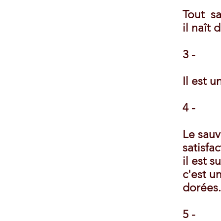
Tout s
il naît 
3 -
Il est 
4 -
Le sauv
satisfac
il est s
c'est u
dorées.
5 -