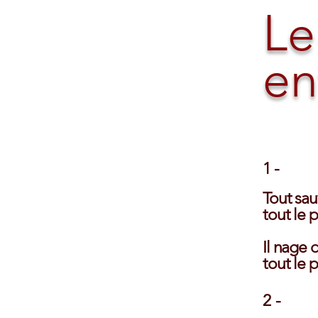
Le
en
1 -
Tout sau
tout le p
Il nage
tout le 
2 -